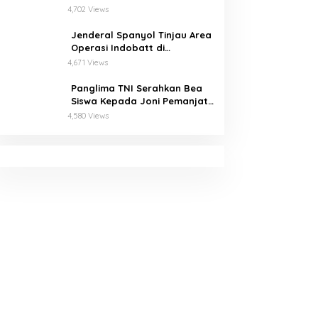
Terkait Penerbitkan 27 IUP
4,702 Views
Ilegal dan Hasil Temuan BPK
RI
Jenderal Spanyol Tinjau Area
Operasi Indobatt di
Perbatasan Lebanon-Israel
4,671 Views
Panglima TNI Serahkan Bea
Siswa Kepada Joni Pemanjat
Tiang Bendera
4,580 Views