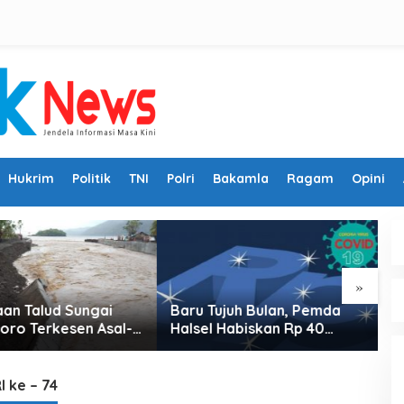
Hukrim
Politik
TNI
Polri
Bakamla
Ragam
Opini
»
Tujuh Bulan, Pemda
Oknum Kepsek di Ternate
l Habiskan Rp 40
Kacaukan Pertemuan
r
Alumni SMA Muhammadiyah
 ke – 74