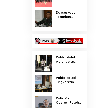
Korps Kenaikan
Pangkat 22 Perw
ira Tinggi
Danseskoad
Tekankan
Dukung Penuh
Kebijakan
Strategis TNI AD
Polda Malut
Mulai Gelar
Operasi Patuh
Kieraha 2020
Polda Kalsel
Tingkatkan
Kemampuan
Fotografi –
Videografi
Polisi Gelar
Personil Bidang
Operasi Patuh
Humas
Jaya Selama 14