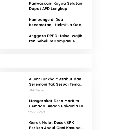
Panwascam Kayoa Selatan
Dapat APD Lengkap
Kampanye di Dua
Kecamatan, Helmi-La Ode
Serap Aspirasi Pemilih
Anggota DPRD Halsel Wajib
Izin Sebelum Kampanye
Alumni Unkhair: Atribut dan
Seremoni Tak Sesuai Tema
Inforient 2018
5,870 Views
Masyarakat Desa Maritim
Cemaga Binaan Bakamla RI
Serius Pelajari Teknik
5,562 Views
Padamkan Api dan
Penyelamatan di Laut
Gerak Malut Desak KPK
Periksa Abdul Gani Kasuba