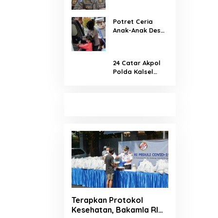
Hari, Terhitung
Sejak 23 Juli
Potret Ceria
2020
Anak-Anak Desa
Sumurup,
Belajar Cuci
Tangan Bareng
24 Catar Akpol
Si Bolis
Polda Kalsel
Jalani Uji
Akademik
Terapkan Protokol
Kesehatan, Bakamla RI