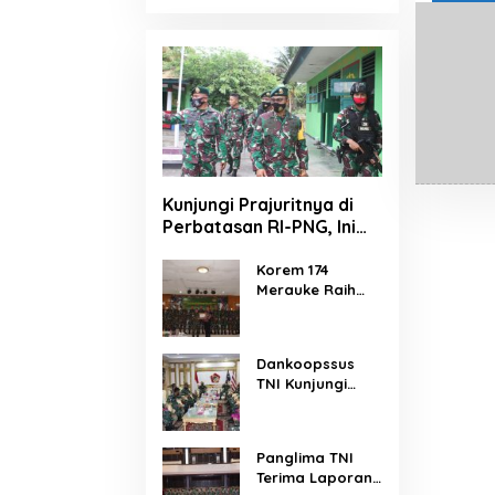
Kunjungi Prajuritnya di
Perbatasan RI-PNG, Ini
Pesan Danbrigif MR
6/TSB Ke Serdadu
Korem 174
Merauke Raih
Bremoro
Peringkat Tiga
IKPA Kabupaten
Merauke
Dankoopssus
TNI Kunjungi
Markas Korps
Marinir
Panglima TNI
Terima Laporan