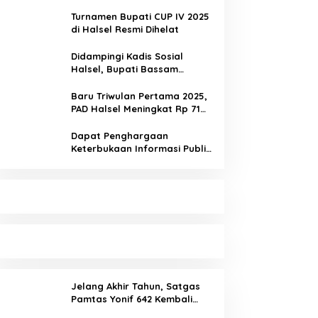
Keuangan Masyarakat
Turnamen Bupati CUP IV 2025
di Halsel Resmi Dihelat
Didampingi Kadis Sosial
Halsel, Bupati Bassam
Salurkan Bantuan Disabilitas
di Gane Timur Selatan
Baru Triwulan Pertama 2025,
PAD Halsel Meningkat Rp 71
Miliar
Dapat Penghargaan
Keterbukaan Informasi Publik,
Dorong Bawaslu Perkuat
Demokrasi
Jelang Akhir Tahun, Satgas
Pamtas Yonif 642 Kembali
Amankan PMI Non Prosedural