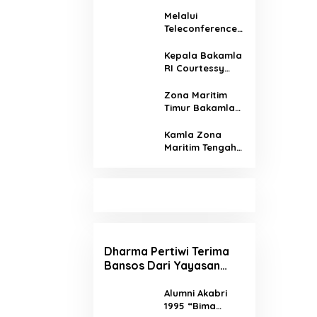
Kembali Gelar Bakti
Sosial Peduli Covid-19
Melalui
Teleconference,
Kepala Bakamla
Ikuti Rapat
Kepala Bakamla
Terbatas Bidang
RI Courtessy
Kebijakan
Call kepada
Kelautan
Menteri PUPR
Zona Maritim
Indonesia
Timur Bakamla
dengan Presiden
RI Turut Pantau
RI
Monilisasi
Kamla Zona
Manusia Secara
Maritim Tengah
Ilegal
Gelar Simulasi
Penanganan
Kapal Nelayan
Asing
Dharma Pertiwi Terima
Bansos Dari Yayasan
PUN Untuk Korban
Bencana Alam di
Alumni Akabri
1995 “Bima
Masamba-Luwu