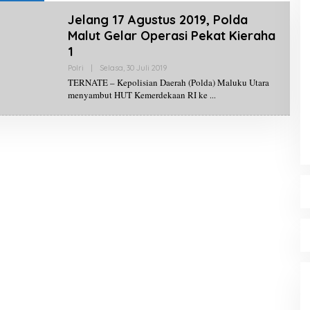
Jelang 17 Agustus 2019, Polda
Malut Gelar Operasi Pekat Kieraha
1
Polri
|
Selasa, 30 Juli 2019
O
L
TERNATE – Kepolisian Daerah (Polda) Maluku Utara
E
menyambut HUT Kemerdekaan RI ke
H
R
E
D
A
K
S
I