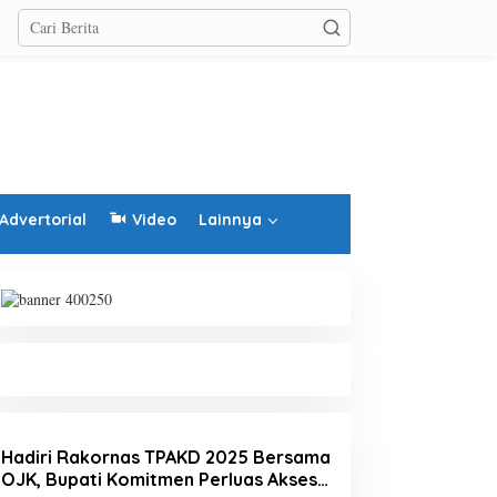
Advertorial
Video
Lainnya
Panglima TNI: Mewujudkan
Disperkim Halmahera
Visi Indonesia Maju Sarat
Selatan Keciprat DAK
Dengan Tantangan
Sanitasi 3 Miliar
Hadiri Rakornas TPAKD 2025 Bersama
OJK, Bupati Komitmen Perluas Akses