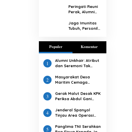
Cakti” Gelar
Baksos di
Peringati Reuni
Gunung Kidul
Perak, Alumni
Akabri 95
Wilayah Jatim
Jaga Imunitas
Lakukan Baksos
Tubuh, Personil
Polres Tolikara
Lakukan Jalan
Santai
Populer
Komentar
Alumni Unkhair: Atribut
1
dan Seremoni Tak
Sesuai Tema Inforient
2018
Masyarakat Desa
2
Maritim Cemaga
Binaan Bakamla RI
Serius Pelajari Teknik
Gerak Malut Desak KPK
3
Padamkan Api dan
Periksa Abdul Gani
Penyelamatan di Laut
Kasuba Terkait
Penerbitkan 27 IUP
Jenderal Spanyol
4
Ilegal dan Hasil
Tinjau Area Operasi
Temuan BPK RI
Indobatt di
Perbatasan Lebanon-
Panglima TNI Serahkan
5
Israel
Bea Siswa Kepada Joni