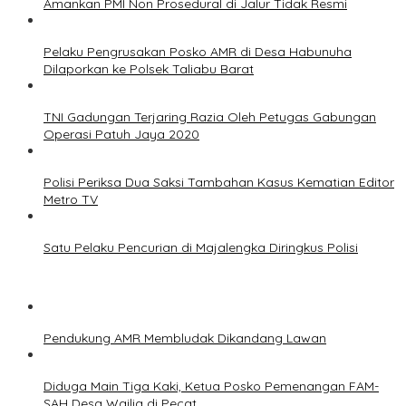
Amankan PMI Non Prosedural di Jalur Tidak Resmi
Pelaku Pengrusakan Posko AMR di Desa Habunuha
Dilaporkan ke Polsek Taliabu Barat
TNI Gadungan Terjaring Razia Oleh Petugas Gabungan
Operasi Patuh Jaya 2020
Polisi Periksa Dua Saksi Tambahan Kasus Kematian Editor
Metro TV
Satu Pelaku Pencurian di Majalengka Diringkus Polisi
Pendukung AMR Membludak Dikandang Lawan
Diduga Main Tiga Kaki, Ketua Posko Pemenangan FAM-
SAH Desa Wailia di Pecat