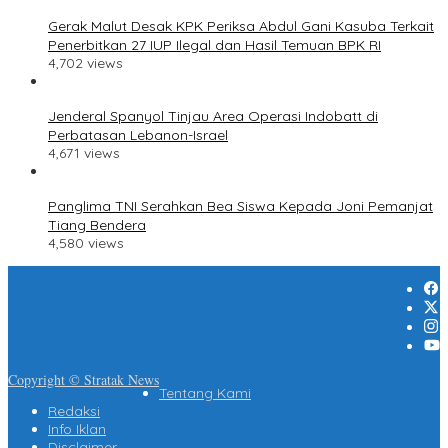
Gerak Malut Desak KPK Periksa Abdul Gani Kasuba Terkait
Penerbitkan 27 IUP Ilegal dan Hasil Temuan BPK RI
4,702 views
Jenderal Spanyol Tinjau Area Operasi Indobatt di
Perbatasan Lebanon-Israel
4,671 views
Panglima TNI Serahkan Bea Siswa Kepada Joni Pemanjat
Tiang Bendera
4,580 views
Copyright © Stratak News
Tentang Kami
Redaksi
Info Iklan
Disclaimer