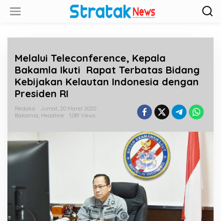
L
e
w
a
t
i
Melalui Teleconference, Kepala
k
e
Bakamla Ikuti Rapat Terbatas Bidang
k
Kebijakan Kelautan Indonesia dengan
o
Presiden RI
n
t
Redaksi
Jumat, 20 Maret 2020
e
Bakamla
,
Headline
1,081 Views
n