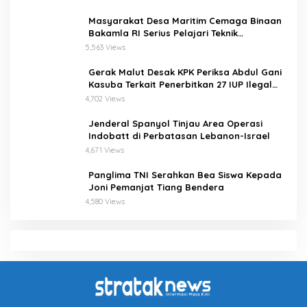
Masyarakat Desa Maritim Cemaga Binaan
Bakamla RI Serius Pelajari Teknik
Padamkan Api dan Penyelamatan di Laut
5,563 Views
Gerak Malut Desak KPK Periksa Abdul Gani
Kasuba Terkait Penerbitkan 27 IUP Ilegal
dan Hasil Temuan BPK RI
4,702 Views
Jenderal Spanyol Tinjau Area Operasi
Indobatt di Perbatasan Lebanon-Israel
4,671 Views
Panglima TNI Serahkan Bea Siswa Kepada
Joni Pemanjat Tiang Bendera
4,580 Views