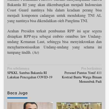
Bakamla RI yang akan dikembangkan menjadi Indonesian
Coast Guard nantinya bila dalam keadaan perang bisa
menjadi komponen cadangan untuk mendukung TNI AL
yang nantinya bisa dikendalikan oleh Panglima TNI.
Arahan Presiden terkait pembuatan RPP ini agar segera
disiapkan RPP-nya sebagai embrio omnibus law Undang-
undang Kemanan Laut, sehingga bisa menyinkronkan dan
mengharmonisasikan Undang-undang yang selama ini
tumpang tindih. (Ar)
N
Pos sebelumnya
Pos berikutnya
SPKKL Sambas Bakamla RI
Personel Pamtas Yonif 411
a
Lakukan Pencegahan COVID-19
Kostrad Bantu Warga Binaan
v
Menumbuk Padi
i
Baca Juga
g
a