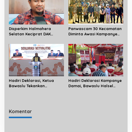
s
i
p
o
Disperkim Halmahera
Panwascam 30 Kecamatan
s
Selatan Keciprat DAK
Diminta Awasi Kampanye
Sanitasi 3 Miliar
Empat Paslon Bupati dan
Wakil Bupati Halsel
Hadiri Deklarasi, Ketua
Hadiri Deklarasi Kampanye
Bawaslu Tekankan
Damai, Bawaslu Halsel
Netralitas ASN dan Kades
Minta ASN dan Perangkat
Dalam Proses Demokrasi
Desa Tidak Terlibat
Kampanye
Komentar