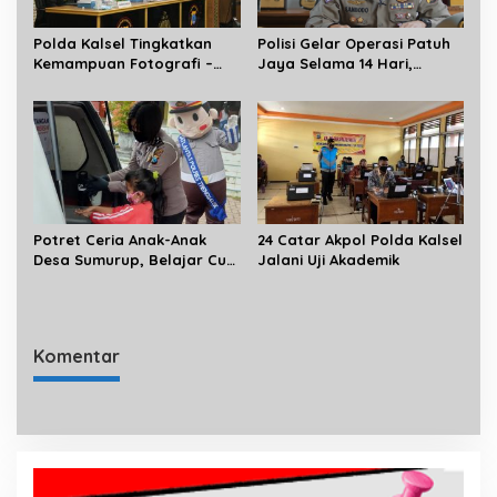
p
o
Polda Kalsel Tingkatkan
Polisi Gelar Operasi Patuh
s
Kemampuan Fotografi –
Jaya Selama 14 Hari,
Videografi Personil Bidang
Terhitung Sejak 23 Juli 2020
Humas
Potret Ceria Anak-Anak
24 Catar Akpol Polda Kalsel
Desa Sumurup, Belajar Cuci
Jalani Uji Akademik
Tangan Bareng Si Bolis
Komentar