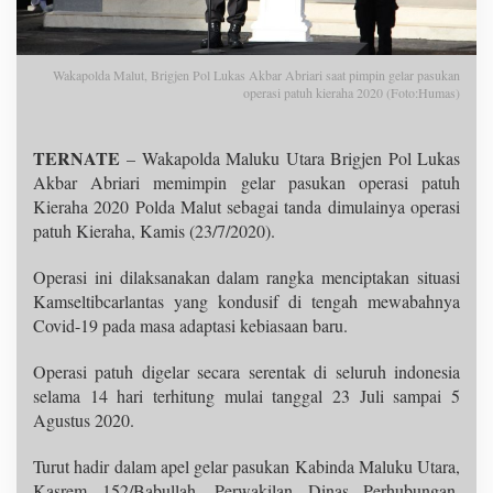
Wakapolda Malut, Brigjen Pol Lukas Akbar Abriari saat pimpin gelar pasukan
operasi patuh kieraha 2020 (Foto:Humas)
TERNATE
– Wakapolda Maluku Utara Brigjen Pol Lukas
Akbar Abriari memimpin gelar pasukan operasi patuh
Kieraha 2020 Polda Malut sebagai tanda dimulainya operasi
patuh Kieraha, Kamis (23/7/2020).
Operasi ini dilaksanakan dalam rangka menciptakan situasi
Kamseltibcarlantas yang kondusif di tengah mewabahnya
Covid-19 pada masa adaptasi kebiasaan baru.
Operasi patuh digelar secara serentak di seluruh indonesia
selama 14 hari terhitung mulai tanggal 23 Juli sampai 5
Agustus 2020.
Turut hadir dalam apel gelar pasukan Kabinda Maluku Utara,
Kasrem 152/Babullah, Perwakilan Dinas Perhubungan,