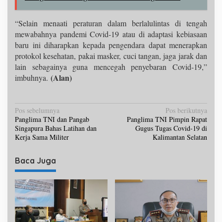
“Selain menaati peraturan dalam berlalulintas di tengah
mewabahnya pandemi Covid-19 atau di adaptasi kebiasaan
baru ini diharapkan kepada pengendara dapat menerapkan
protokol kesehatan, pakai masker, cuci tangan, jaga jarak dan
lain sebagainya guna mencegah penyebaran Covid-19,”
(Alan)
imbuhnya.
N
Pos sebelumnya
Pos berikutnya
Panglima TNI dan Pangab
Panglima TNI Pimpin Rapat
a
Singapura Bahas Latihan dan
Gugus Tugas Covid-19 di
v
Kerja Sama Militer
Kalimantan Selatan
i
Baca Juga
g
a
s
i