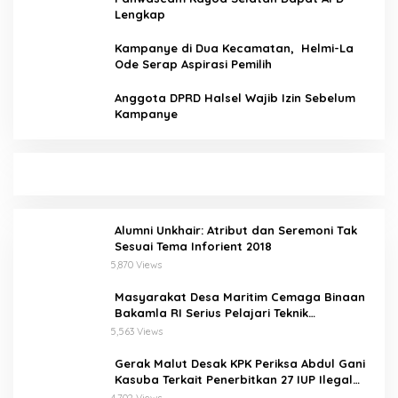
Lengkap
Kampanye di Dua Kecamatan, Helmi-La
Ode Serap Aspirasi Pemilih
Anggota DPRD Halsel Wajib Izin Sebelum
Kampanye
Alumni Unkhair: Atribut dan Seremoni Tak
Sesuai Tema Inforient 2018
5,870 Views
Masyarakat Desa Maritim Cemaga Binaan
Bakamla RI Serius Pelajari Teknik
Padamkan Api dan Penyelamatan di Laut
5,563 Views
Gerak Malut Desak KPK Periksa Abdul Gani
Kasuba Terkait Penerbitkan 27 IUP Ilegal
dan Hasil Temuan BPK RI