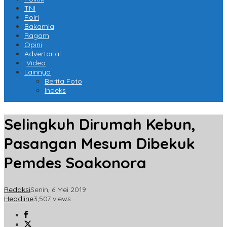
TNI
Polri
Bakamla
Ragam
Opini
Advertorial
Video
Lainnya
Berita Foto
Indeks
Selingkuh Dirumah Kebun,
Pasangan Mesum Dibekuk
Pemdes Soakonora
Redaksi
Senin, 6 Mei 2019
Headline
3,507 views