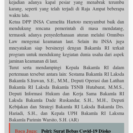
kejadian adanya kapal pesiar yang menabrak terumbu
karang, seperti yang telah terjadi di Raja Ampat beberapa
waktu lalu.
Ketua DPP INSA Carmelita Hartoto menyambut baik dan
mendukung rencana pemerintah di masa mendatang,
termasuk adanya penyederhanaan aturan melalui Omnibus
Law mengenai keamanan laut. Selain itu INSA juga
mneyatakan siap bersinergi dengan Bakamla RI terkait
program untuk mendukung kegiatan dunia usaha dari aspek
jaminan keamanan di laut.
Turut serta mendampingi Kepala Bakamla RI dalam
pertemuan tersebut antara lain: Sestama Bakamla RI Laksda
Bakamla S.Irawan, S.E., M.M., Deputi Operasi dan Latihan
Bakamla RI Laksda Bakamla TSNB Hutabarat, M.M.S.,
Deputi Informasi Hukum dan Kerja Sama Bakamla RI
Laksda Bakamla Dade Ruskandar, S.H., M.H., Deputi
Kebijakan dan Strategi Bakamla RI Laksda Bakamla Drs.
Hariadi, S.H., dan Kepala UPH Bakamla RI Laksma
Bakamla Parimin Warsito, S.H. (AR)
Baca Juga:
Polri: Surat Bebas Covid-19 Djoko