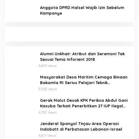
Anggota DPRD Halsel Wajib Izin Sebelum
Kampanye
Alumni Unkhair: Atribut dan Seremoni Tak
Sesuai Tema Inforient 2018
5,870 Views
Masyarakat Desa Maritim Cemaga Binaan
Bakamla RI Serius Pelajari Teknik
Padamkan Api dan Penyelamatan di Laut
5,563 Views
Gerak Malut Desak KPK Periksa Abdul Gani
Kasuba Terkait Penerbitkan 27 IUP Ilegal
dan Hasil Temuan BPK RI
4,702 Views
Jenderal Spanyol Tinjau Area Operasi
Indobatt di Perbatasan Lebanon-Israel
4,671 Views