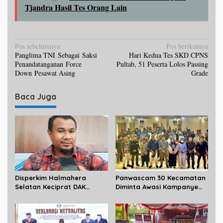
Tjandra Hasil Tes Orang Lain
N
Pos sebelumnya
Pos berikutnya
Panglima TNI Sebagai Saksi
Hari Kedua Tes SKD CPNS
a
Penandatanganan Force
Pultab, 51 Peserta Lolos Passing
v
Down Pesawat Asing
Grade
i
Baca Juga
g
a
s
i
p
o
Disperkim Halmahera
Panwascam 30 Kecamatan
s
Selatan Keciprat DAK
Diminta Awasi Kampanye
Sanitasi 3 Miliar
Empat Paslon Bupati dan
Wakil Bupati Halsel