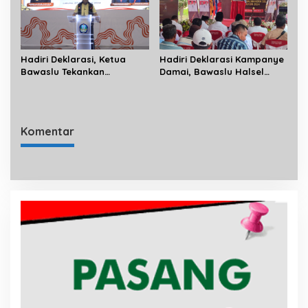
Hadiri Deklarasi, Ketua
Hadiri Deklarasi Kampanye
Bawaslu Tekankan
Damai, Bawaslu Halsel
Netralitas ASN dan Kades
Minta ASN dan Perangkat
Dalam Proses Demokrasi
Desa Tidak Terlibat
Kampanye
Komentar