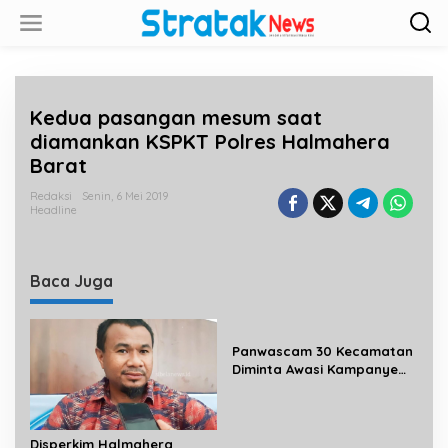
L
e
w
a
t
i
Kedua pasangan mesum saat
k
e
diamankan KSPKT Polres Halmahera
k
Barat
o
n
Redaksi
Senin, 6 Mei 2019
t
Headline
e
n
Baca Juga
Panwascam 30 Kecamatan
Diminta Awasi Kampanye
Empat Paslon Bupati dan
Wakil Bupati Halsel
Disperkim Halmahera