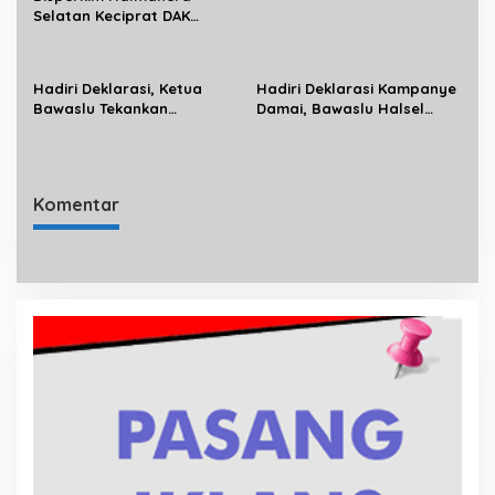
Selatan Keciprat DAK
Sanitasi 3 Miliar
Hadiri Deklarasi, Ketua
Hadiri Deklarasi Kampanye
Bawaslu Tekankan
Damai, Bawaslu Halsel
Netralitas ASN dan Kades
Minta ASN dan Perangkat
Dalam Proses Demokrasi
Desa Tidak Terlibat
Kampanye
Komentar