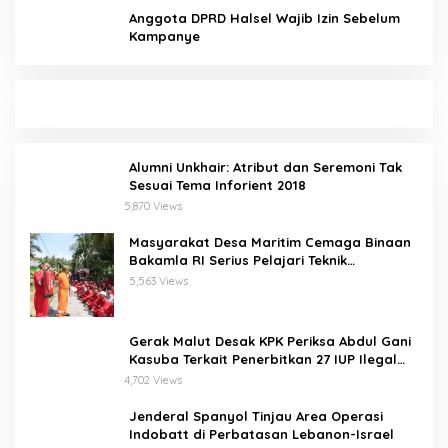
Anggota DPRD Halsel Wajib Izin Sebelum
Kampanye
Alumni Unkhair: Atribut dan Seremoni Tak
Sesuai Tema Inforient 2018
5,870 Views
Masyarakat Desa Maritim Cemaga Binaan
Bakamla RI Serius Pelajari Teknik
Padamkan Api dan Penyelamatan di Laut
5,563 Views
Gerak Malut Desak KPK Periksa Abdul Gani
Kasuba Terkait Penerbitkan 27 IUP Ilegal
dan Hasil Temuan BPK RI
4,702 Views
Jenderal Spanyol Tinjau Area Operasi
Indobatt di Perbatasan Lebanon-Israel