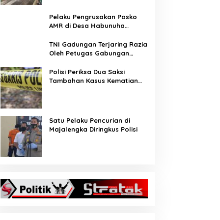
Pelaku Pengrusakan Posko
AMR di Desa Habunuha
Dilaporkan ke Polsek Taliabu
Barat
TNI Gadungan Terjaring Razia
Oleh Petugas Gabungan
Operasi Patuh Jaya 2020
Polisi Periksa Dua Saksi
Tambahan Kasus Kematian
Editor Metro TV
Satu Pelaku Pencurian di
Majalengka Diringkus Polisi