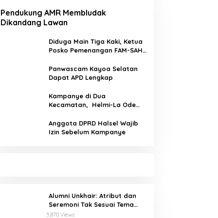
Pendukung AMR Membludak
Dikandang Lawan
Diduga Main Tiga Kaki, Ketua
Posko Pemenangan FAM-SAH
Desa Wailia di Pecat
Panwascam Kayoa Selatan
Dapat APD Lengkap
Kampanye di Dua
Kecamatan, Helmi-La Ode
Serap Aspirasi Pemilih
Anggota DPRD Halsel Wajib
Izin Sebelum Kampanye
Alumni Unkhair: Atribut dan
Seremoni Tak Sesuai Tema
Inforient 2018
5,870 Views