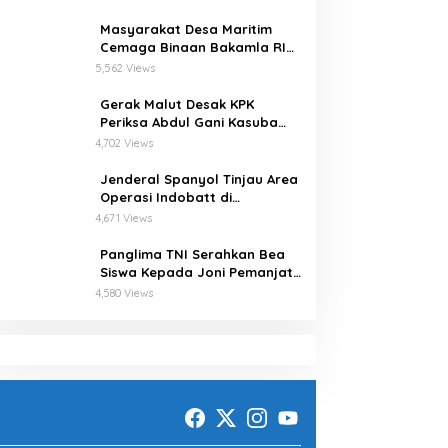
Masyarakat Desa Maritim
Cemaga Binaan Bakamla RI
Serius Pelajari Teknik
5,562 Views
Padamkan Api dan
Penyelamatan di Laut
Gerak Malut Desak KPK
Periksa Abdul Gani Kasuba
Terkait Penerbitkan 27 IUP
4,702 Views
Ilegal dan Hasil Temuan BPK
RI
Jenderal Spanyol Tinjau Area
Operasi Indobatt di
Perbatasan Lebanon-Israel
4,671 Views
Panglima TNI Serahkan Bea
Siswa Kepada Joni Pemanjat
Tiang Bendera
4,580 Views