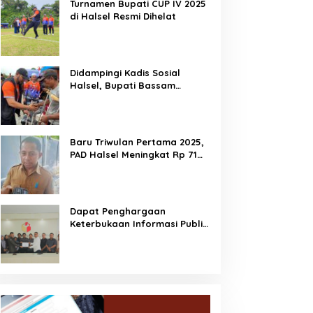
Turnamen Bupati CUP IV 2025
di Halsel Resmi Dihelat
Didampingi Kadis Sosial
Halsel, Bupati Bassam
Salurkan Bantuan Disabilitas
di Gane Timur Selatan
Baru Triwulan Pertama 2025,
PAD Halsel Meningkat Rp 71
Miliar
Dapat Penghargaan
Keterbukaan Informasi Publik,
Dorong Bawaslu Perkuat
Demokrasi