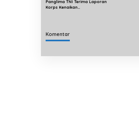
Panglima TNI Terima Laporan
Korps Kenaikan
Pangkat 22 Perwira Tinggi
Komentar