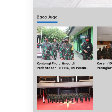
Baca Juga
Kunjungi Prajuritnya di
Korem 17
Perbatasan RI-PNG, Ini Pesan
Peringka
Danbrigif MR 6/TSB Ke Serdadu
Merauke
Bremoro