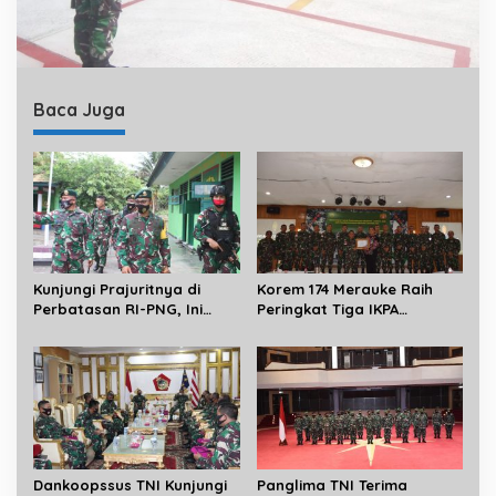
Baca Juga
Kunjungi Prajuritnya di
Korem 174 Merauke Raih
Perbatasan RI-PNG, Ini
Peringkat Tiga IKPA
Pesan Danbrigif MR
Kabupaten Merauke
6/TSB Ke Serdadu Bremoro
Dankoopssus TNI Kunjungi
Panglima TNI Terima