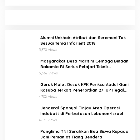
Alumni Unkhair: Atribut dan Seremoni Tak
Sesuai Tema Inforient 2018
5,870 Views
Masyarakat Desa Maritim Cemaga Binaan
Bakamla RI Serius Pelajari Teknik
Padamkan Api dan Penyelamatan di Laut
5,562 Views
Gerak Malut Desak KPK Periksa Abdul Gani
Kasuba Terkait Penerbitkan 27 IUP Ilegal
dan Hasil Temuan BPK RI
4,702 Views
Jenderal Spanyol Tinjau Area Operasi
Indobatt di Perbatasan Lebanon-Israel
4,671 Views
Panglima TNI Serahkan Bea Siswa Kepada
Joni Pemanjat Tiang Bendera