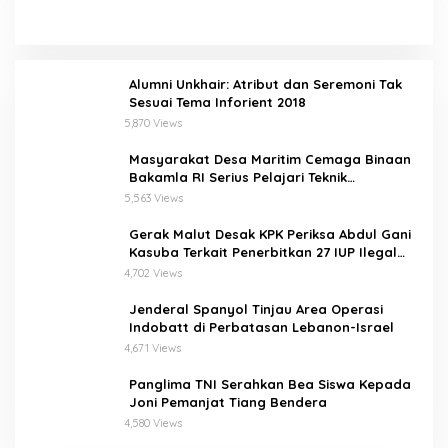
Alumni Unkhair: Atribut dan Seremoni Tak
Sesuai Tema Inforient 2018
5,870 Views
Masyarakat Desa Maritim Cemaga Binaan
Bakamla RI Serius Pelajari Teknik
Padamkan Api dan Penyelamatan di Laut
5,563 Views
Gerak Malut Desak KPK Periksa Abdul Gani
Kasuba Terkait Penerbitkan 27 IUP Ilegal
dan Hasil Temuan BPK RI
4,702 Views
Jenderal Spanyol Tinjau Area Operasi
Indobatt di Perbatasan Lebanon-Israel
4,671 Views
Panglima TNI Serahkan Bea Siswa Kepada
Joni Pemanjat Tiang Bendera
4,580 Views