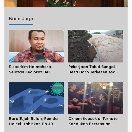
Baca Juga
Disperkim Halmahera
Pekerjaan Talud Sungai
Selatan Keciprat DAK
Desa Doro Terkesen Asal-
Sanitasi 3 Miliar
asalan
Baru Tujuh Bulan, Pemda
Oknum Kepsek di Ternate
Halsel Habiskan Rp 40
Kacaukan Pertemuan
Miliyar
Alumni SMA Muhammadiyah