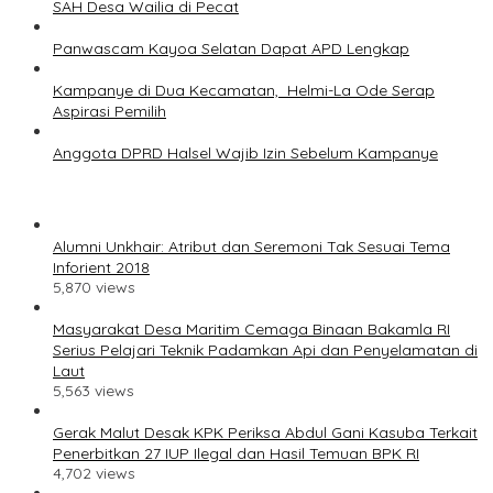
SAH Desa Wailia di Pecat
Panwascam Kayoa Selatan Dapat APD Lengkap
Kampanye di Dua Kecamatan, Helmi-La Ode Serap
Aspirasi Pemilih
Anggota DPRD Halsel Wajib Izin Sebelum Kampanye
Alumni Unkhair: Atribut dan Seremoni Tak Sesuai Tema
Inforient 2018
5,870 views
Masyarakat Desa Maritim Cemaga Binaan Bakamla RI
Serius Pelajari Teknik Padamkan Api dan Penyelamatan di
Laut
5,563 views
Gerak Malut Desak KPK Periksa Abdul Gani Kasuba Terkait
Penerbitkan 27 IUP Ilegal dan Hasil Temuan BPK RI
4,702 views