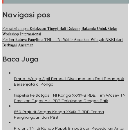
Navigasi pos
Pos sebelumnya
Kejaksaan Tinggi Bali Dukung Bakamla Untuk Gelar
Workshop Internasional
Pos berikutnya
Panglima TNI : TNI Wajib Amankan Wilayah NKRI dari
Berbagai Ancaman
Baca Juga
Empat Warga Sipil Berhasil Diselamatkan Dari Perampok
Bersenjata di Kongo
Inspeksi ke Satgas TNI Konga XXXIX-B RDB, Tim Wasev TNI
Pastikan Tugas Misi PBB Terlaksana Dengan Baik
850 Prajurit Satgas Konga XXXIX-B RDB Terima
Penghargaan dari PBB
Prajurit TNI di Kongo Pupuk Empati dan Kepedulian Antar