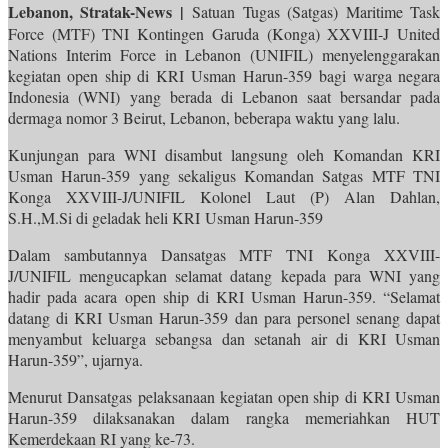
Lebanon, Stratak-News |
Satuan Tugas (Satgas) Maritime Task
Force (MTF) TNI Kontingen Garuda (Konga) XXVIII-J United
Nations Interim Force in Lebanon (UNIFIL) menyelenggarakan
kegiatan open ship di KRI Usman Harun-359 bagi warga negara
Indonesia (WNI) yang berada di Lebanon saat bersandar pada
dermaga nomor 3 Beirut, Lebanon, beberapa waktu yang lalu.
Kunjungan para WNI disambut langsung oleh Komandan KRI
Usman Harun-359 yang sekaligus Komandan Satgas MTF TNI
Konga XXVIII-J/UNIFIL Kolonel Laut (P) Alan Dahlan,
S.H.,M.Si di geladak heli KRI Usman Harun-359
Dalam sambutannya Dansatgas MTF TNI Konga XXVIII-
J/UNIFIL mengucapkan selamat datang kepada para WNI yang
hadir pada acara open ship di KRI Usman Harun-359. “Selamat
datang di KRI Usman Harun-359 dan para personel senang dapat
menyambut keluarga sebangsa dan setanah air di KRI Usman
Harun-359”, ujarnya.
Menurut Dansatgas pelaksanaan kegiatan open ship di KRI Usman
Harun-359 dilaksanakan dalam rangka memeriahkan HUT
Kemerdekaan RI yang ke-73.