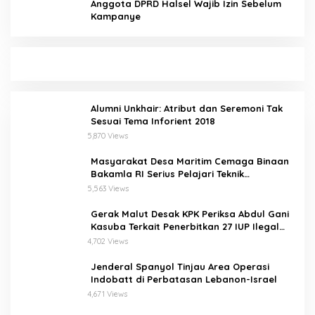
Anggota DPRD Halsel Wajib Izin Sebelum
Kampanye
Alumni Unkhair: Atribut dan Seremoni Tak
Sesuai Tema Inforient 2018
5,870 Views
Masyarakat Desa Maritim Cemaga Binaan
Bakamla RI Serius Pelajari Teknik
Padamkan Api dan Penyelamatan di Laut
5,563 Views
Gerak Malut Desak KPK Periksa Abdul Gani
Kasuba Terkait Penerbitkan 27 IUP Ilegal
dan Hasil Temuan BPK RI
4,702 Views
Jenderal Spanyol Tinjau Area Operasi
Indobatt di Perbatasan Lebanon-Israel
4,671 Views