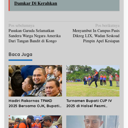
Damkar Di Kerahkan
N
Pos sebelumnya
Pos berikutnya
Pasukan Garuda Selamatkan
Menyambut In Campus Pasis
a
Sandera Warga Negara Amerika
Dikreg LIX, Wadan Seskoad
v
Dari Tangan Bandit di Kongo
Pimpin Apel Kesiapan
i
Baca Juga
g
a
s
i
p
o
Hadiri Rakornas TPAKD
Turnamen Bupati CUP IV
s
2025 Bersama OJK, Bupati
2025 di Halsel Resmi
Komitmen Perluas Akses
Dihelat
Keuangan Masyarakat