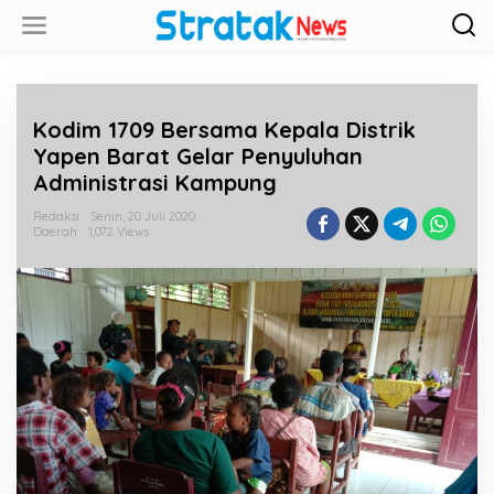
L
e
w
a
t
i
Kodim 1709 Bersama Kepala Distrik
k
e
Yapen Barat Gelar Penyuluhan
k
Administrasi Kampung
o
n
Redaksi
Senin, 20 Juli 2020
t
Daerah
1,072 Views
e
n