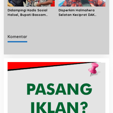
Didampingi Kadis Sosial
Disperkim Halmahera
Halsel, Bupati Bassam
Selatan Keciprat DAK
Salurkan Bantuan
Sanitasi 3 Miliar
Disabilitas di Gane Timur
Selatan
Komentar