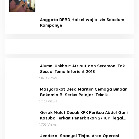
Anggota DPRD Halsel Wajib Izin Sebelum
Kampanye
Alumni Unkhair: Atribut dan Seremoni Tak
Sesuai Tema Inforient 2018
5,870 Views
Masyarakat Desa Maritim Cemaga Binaan
Bakamla RI Serius Pelajari Teknik
Padamkan Api dan Penyelamatan di Laut
5,563 Views
Gerak Malut Desak KPK Periksa Abdul Gani
Kasuba Terkait Penerbitkan 27 IUP Ilegal
dan Hasil Temuan BPK RI
4,702 Views
Jenderal Spanyol Tinjau Area Operasi