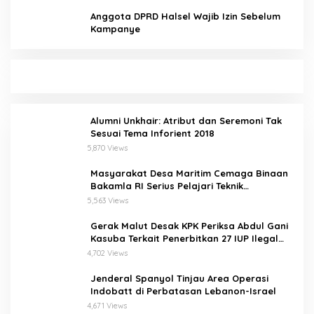
Anggota DPRD Halsel Wajib Izin Sebelum
Kampanye
Alumni Unkhair: Atribut dan Seremoni Tak
Sesuai Tema Inforient 2018
5,870 Views
Masyarakat Desa Maritim Cemaga Binaan
Bakamla RI Serius Pelajari Teknik
Padamkan Api dan Penyelamatan di Laut
5,563 Views
Gerak Malut Desak KPK Periksa Abdul Gani
Kasuba Terkait Penerbitkan 27 IUP Ilegal
dan Hasil Temuan BPK RI
4,702 Views
Jenderal Spanyol Tinjau Area Operasi
Indobatt di Perbatasan Lebanon-Israel
4,671 Views