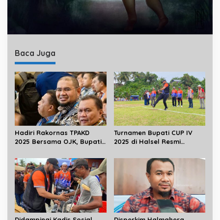
Baca Juga
Hadiri Rakornas TPAKD
Turnamen Bupati CUP IV
2025 Bersama OJK, Bupati
2025 di Halsel Resmi
Komitmen Perluas Akses
Dihelat
Keuangan Masyarakat
Didampingi Kadis Sosial
Disperkim Halmahera