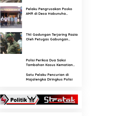
Pelaku Pengrusakan Posko
AMR di Desa Habunuha
Dilaporkan ke Polsek Taliabu
Barat
TNI Gadungan Terjaring Razia
Oleh Petugas Gabungan
Operasi Patuh Jaya 2020
Polisi Periksa Dua Saksi
Tambahan Kasus Kematian
Editor Metro TV
Satu Pelaku Pencurian di
Majalengka Diringkus Polisi