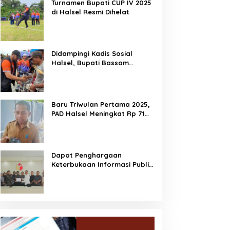
Turnamen Bupati CUP IV 2025
di Halsel Resmi Dihelat
Didampingi Kadis Sosial
Halsel, Bupati Bassam
Salurkan Bantuan Disabilitas
di Gane Timur Selatan
Baru Triwulan Pertama 2025,
PAD Halsel Meningkat Rp 71
Miliar
Dapat Penghargaan
Keterbukaan Informasi Publik,
Dorong Bawaslu Perkuat
Demokrasi