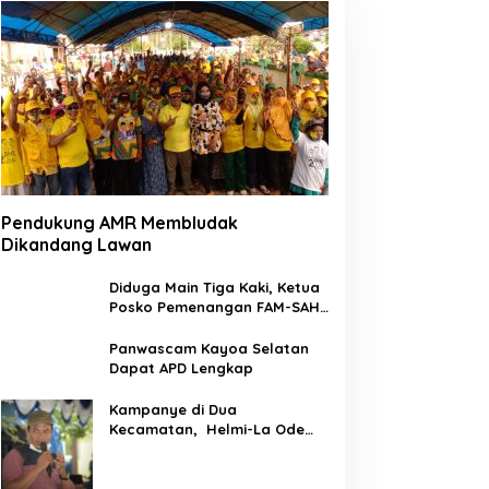
Pendukung AMR Membludak
Dikandang Lawan
Diduga Main Tiga Kaki, Ketua
Posko Pemenangan FAM-SAH
Desa Wailia di Pecat
Panwascam Kayoa Selatan
Dapat APD Lengkap
Kampanye di Dua
Kecamatan, Helmi-La Ode
Serap Aspirasi Pemilih