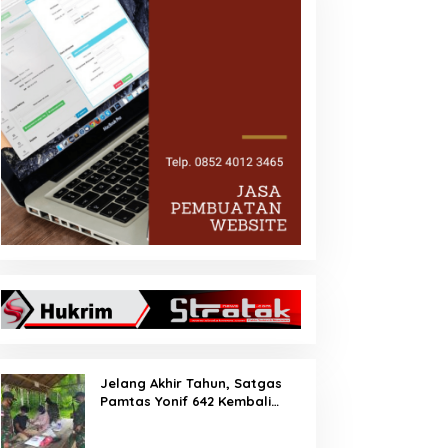
Jelang Akhir Tahun, Satgas
Pamtas Yonif 642 Kembali
Amankan PMI Non Prosedural
di Jalur Tidak Resmi