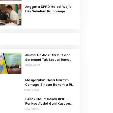
Anggota DPRD Halsel Wajib
Izin Sebelum Kampanye
Alumni Unkhair: Atribut dan
Seremoni Tak Sesuai Tema
Inforient 2018
5,870 Views
Masyarakat Desa Maritim
Cemaga Binaan Bakamla RI
Serius Pelajari Teknik
5,562 Views
Padamkan Api dan
Penyelamatan di Laut
Gerak Malut Desak KPK
Periksa Abdul Gani Kasuba
Terkait Penerbitkan 27 IUP
4,702 Views
Ilegal dan Hasil Temuan BPK