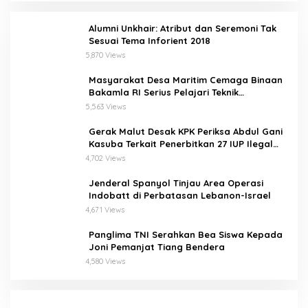
Alumni Unkhair: Atribut dan Seremoni Tak
Sesuai Tema Inforient 2018
5,870 Views
Masyarakat Desa Maritim Cemaga Binaan
Bakamla RI Serius Pelajari Teknik
Padamkan Api dan Penyelamatan di Laut
5,563 Views
Gerak Malut Desak KPK Periksa Abdul Gani
Kasuba Terkait Penerbitkan 27 IUP Ilegal
dan Hasil Temuan BPK RI
4,702 Views
Jenderal Spanyol Tinjau Area Operasi
Indobatt di Perbatasan Lebanon-Israel
4,671 Views
Panglima TNI Serahkan Bea Siswa Kepada
Joni Pemanjat Tiang Bendera
4,580 Views