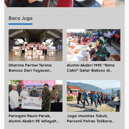
Baca Juga
Dharma Pertiwi Terima
Alumni Akabri 1995 “Bima
Bansos Dari Yayasan
Cakti” Gelar Baksos di
PUN Untuk Korban Bencana
Gunung Kidul
Alam di Masamba-Luwu
Peringati Reuni Perak,
Jaga Imunitas Tubuh,
Alumni Akabri 95 Wilayah
Personil Polres Tolikara
Jatim Lakukan Baksos
Lakukan Jalan Santai