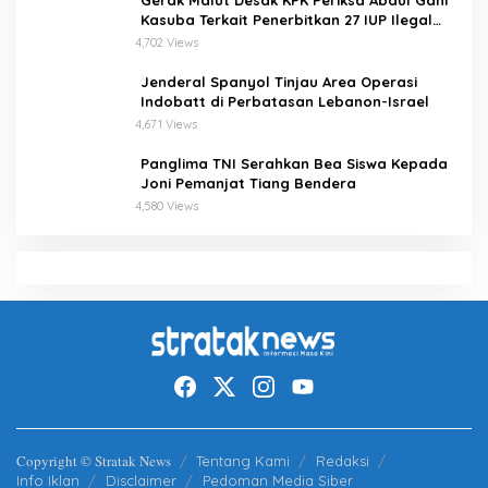
Gerak Malut Desak KPK Periksa Abdul Gani
Kasuba Terkait Penerbitkan 27 IUP Ilegal
dan Hasil Temuan BPK RI
4,702 Views
Jenderal Spanyol Tinjau Area Operasi
Indobatt di Perbatasan Lebanon-Israel
4,671 Views
Panglima TNI Serahkan Bea Siswa Kepada
Joni Pemanjat Tiang Bendera
4,580 Views
Copyright © Stratak News
Tentang Kami
Redaksi
Info Iklan
Disclaimer
Pedoman Media Siber