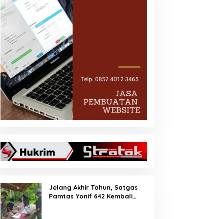
Jelang Akhir Tahun, Satgas
Pamtas Yonif 642 Kembali
Amankan PMI Non Prosedural
di Jalur Tidak Resmi