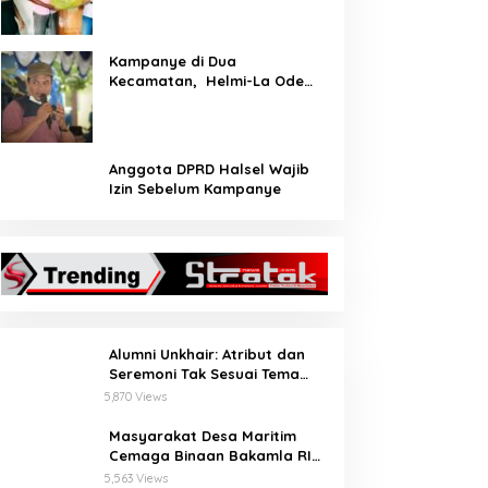
Kampanye di Dua
Kecamatan, Helmi-La Ode
Serap Aspirasi Pemilih
Anggota DPRD Halsel Wajib
Izin Sebelum Kampanye
Alumni Unkhair: Atribut dan
Seremoni Tak Sesuai Tema
Inforient 2018
5,870 Views
Masyarakat Desa Maritim
Cemaga Binaan Bakamla RI
Serius Pelajari Teknik
5,563 Views