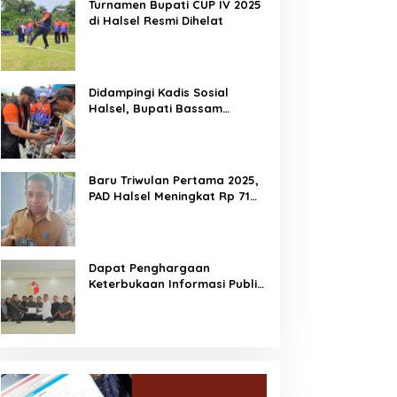
Turnamen Bupati CUP IV 2025
di Halsel Resmi Dihelat
Didampingi Kadis Sosial
Halsel, Bupati Bassam
Salurkan Bantuan Disabilitas
di Gane Timur Selatan
Baru Triwulan Pertama 2025,
PAD Halsel Meningkat Rp 71
Miliar
Dapat Penghargaan
Keterbukaan Informasi Publik,
Dorong Bawaslu Perkuat
Demokrasi