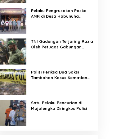
Pelaku Pengrusakan Posko
AMR di Desa Habunuha
Dilaporkan ke Polsek Taliabu
Barat
TNI Gadungan Terjaring Razia
Oleh Petugas Gabungan
Operasi Patuh Jaya 2020
Polisi Periksa Dua Saksi
Tambahan Kasus Kematian
Editor Metro TV
Satu Pelaku Pencurian di
Majalengka Diringkus Polisi