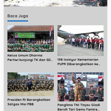
Baca Juga
Ketua Umum Dharma
198 Insinyur Kementerian
Pertiwi kunjungi TK dan SD
PUPR Diberangkatkan ke
Yayasan Kartika Jaya
Lombok Pakai Pesawat
Hercules
Presiden RI Berangkatkan
Satgas Misi PBB
Panglima TNI Tinjau Gladi
Bersih Tari Gemu Famire