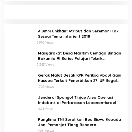
Alumni Unkhair: Atribut dan Seremoni Tak
Sesuai Tema Inforient 2018
5,870 Views
Masyarakat Desa Maritim Cemaga Binaan
Bakamla RI Serius Pelajari Teknik
Padamkan Api dan Penyelamatan di Laut
5,563 Views
Gerak Malut Desak KPK Periksa Abdul Gani
Kasuba Terkait Penerbitkan 27 IUP Ilegal
dan Hasil Temuan BPK RI
4,702 Views
Jenderal Spanyol Tinjau Area Operasi
Indobatt di Perbatasan Lebanon-Israel
4,671 Views
Panglima TNI Serahkan Bea Siswa Kepada
Joni Pemanjat Tiang Bendera
4,580 Views