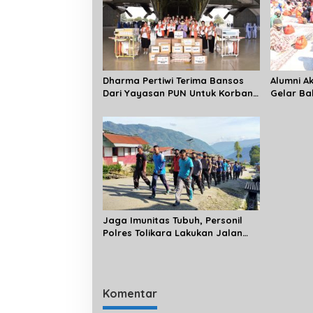
Dharma Pertiwi Terima Bansos
Alumni Ak
Dari Yayasan PUN Untuk Korban
Gelar Ba
Bencana Alam di Masamba-Luwu
Jaga Imunitas Tubuh, Personil
Polres Tolikara Lakukan Jalan
Santai
Komentar