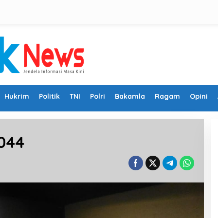
Hukrim
Politik
TNI
Polri
Bakamla
Ragam
Opini
044