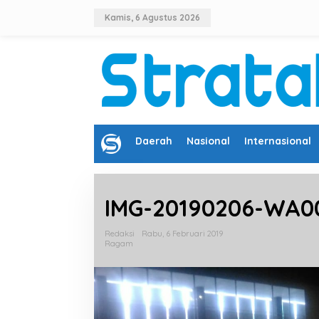
L
e
Kamis, 6 Agustus 2026
w
a
t
i
k
e
k
o
n
B
Daerah
Nasional
Internasional
t
e
e
r
n
a
n
IMG-20190206-WA0
d
a
Redaksi
Rabu, 6 Februari 2019
Ragam