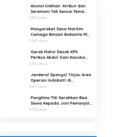
Alumni Unkhair: Atribut dan
Seremoni Tak Sesuai Tema
Inforient 2018
5,870 Views
Masyarakat Desa Maritim
Cemaga Binaan Bakamla RI
Serius Pelajari Teknik
5,562 Views
Padamkan Api dan
Penyelamatan di Laut
Gerak Malut Desak KPK
Periksa Abdul Gani Kasuba
Terkait Penerbitkan 27 IUP
4,702 Views
Ilegal dan Hasil Temuan BPK
RI
Jenderal Spanyol Tinjau Area
Operasi Indobatt di
Perbatasan Lebanon-Israel
4,671 Views
Panglima TNI Serahkan Bea
Siswa Kepada Joni Pemanjat
Tiang Bendera
4,578 Views