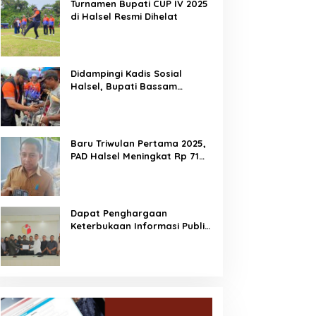
Turnamen Bupati CUP IV 2025
di Halsel Resmi Dihelat
Didampingi Kadis Sosial
Halsel, Bupati Bassam
Salurkan Bantuan Disabilitas
di Gane Timur Selatan
Baru Triwulan Pertama 2025,
PAD Halsel Meningkat Rp 71
Miliar
Dapat Penghargaan
Keterbukaan Informasi Publik,
Dorong Bawaslu Perkuat
Demokrasi