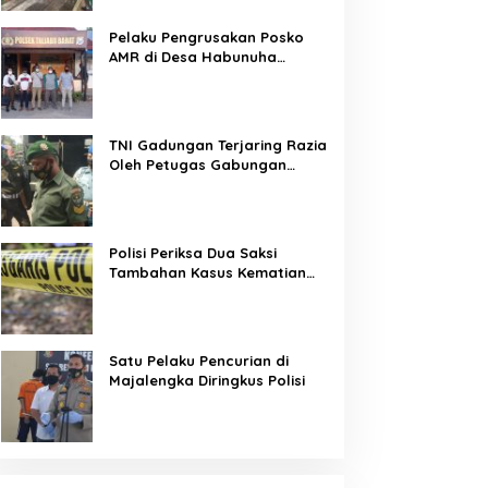
Pelaku Pengrusakan Posko
AMR di Desa Habunuha
Dilaporkan ke Polsek Taliabu
Barat
TNI Gadungan Terjaring Razia
Oleh Petugas Gabungan
Operasi Patuh Jaya 2020
Polisi Periksa Dua Saksi
Tambahan Kasus Kematian
Editor Metro TV
Satu Pelaku Pencurian di
Majalengka Diringkus Polisi