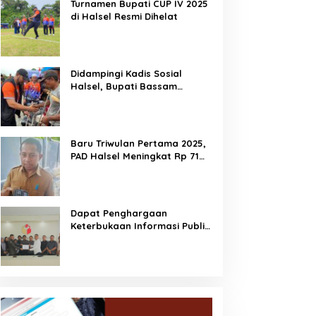
Turnamen Bupati CUP IV 2025
di Halsel Resmi Dihelat
Didampingi Kadis Sosial
Halsel, Bupati Bassam
Salurkan Bantuan Disabilitas
di Gane Timur Selatan
Baru Triwulan Pertama 2025,
PAD Halsel Meningkat Rp 71
Miliar
Dapat Penghargaan
Keterbukaan Informasi Publik,
Dorong Bawaslu Perkuat
Demokrasi