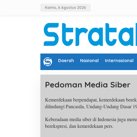
L
e
Kamis, 6 Agustus 2026
w
a
t
i
k
e
k
o
n
B
Daerah
Nasional
Internasional
t
e
e
r
n
a
Pedoman Media Siber
n
d
a
Kemerdekaan berpendapat, kemerdekaan bereksp
|
S
dilindungi Pancasila, Undang-Undang Dasar 1
A
B
T
Keberadaan media siber di Indonesia juga mer
U
berekspresi, dan kemerdekaan pers.
,
1
6