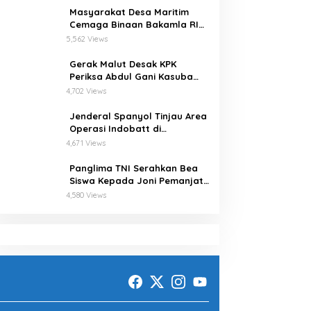
Masyarakat Desa Maritim
Cemaga Binaan Bakamla RI
Serius Pelajari Teknik
5,562 Views
Padamkan Api dan
Penyelamatan di Laut
Gerak Malut Desak KPK
Periksa Abdul Gani Kasuba
Terkait Penerbitkan 27 IUP
4,702 Views
Ilegal dan Hasil Temuan BPK
RI
Jenderal Spanyol Tinjau Area
Operasi Indobatt di
Perbatasan Lebanon-Israel
4,671 Views
Panglima TNI Serahkan Bea
Siswa Kepada Joni Pemanjat
Tiang Bendera
4,580 Views