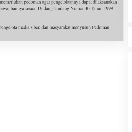
a memerlukan pedoman agar pengelolaannya dapat dilaksanakan
an kewajibannya sesuai Undang-Undang Nomor 40 Tahun 1999
 pengelola media siber, dan masyarakat menyusun Pedoman