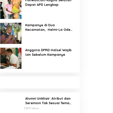
Panwascam Kayoa Selatan
Dapat APD Lengkap
Kampanye di Dua
Kecamatan, Helmi-La Ode
Serap Aspirasi Pemilih
Anggota DPRD Halsel Wajib
Izin Sebelum Kampanye
Alumni Unkhair: Atribut dan
Seremoni Tak Sesuai Tema
Inforient 2018
5,870 Views