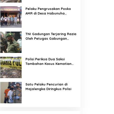
Pelaku Pengrusakan Posko
AMR di Desa Habunuha
Dilaporkan ke Polsek Taliabu
Barat
TNI Gadungan Terjaring Razia
Oleh Petugas Gabungan
Operasi Patuh Jaya 2020
Polisi Periksa Dua Saksi
Tambahan Kasus Kematian
Editor Metro TV
Satu Pelaku Pencurian di
Majalengka Diringkus Polisi