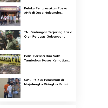
Pelaku Pengrusakan Posko
AMR di Desa Habunuha
Dilaporkan ke Polsek Taliabu
Barat
TNI Gadungan Terjaring Razia
Oleh Petugas Gabungan
Operasi Patuh Jaya 2020
Polisi Periksa Dua Saksi
Tambahan Kasus Kematian
Editor Metro TV
Satu Pelaku Pencurian di
Majalengka Diringkus Polisi