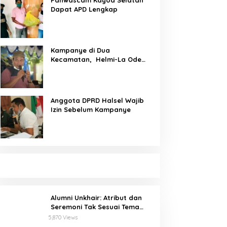
Panwascam Kayoa Selatan
Dapat APD Lengkap
Kampanye di Dua
Kecamatan, Helmi-La Ode
Serap Aspirasi Pemilih
Anggota DPRD Halsel Wajib
Izin Sebelum Kampanye
Alumni Unkhair: Atribut dan
Seremoni Tak Sesuai Tema
Inforient 2018
5,870 Views