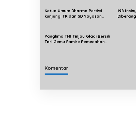
Ketua Umum Dharma Pertiwi
198 Insi
kunjungi TK dan SD Yayasan
Diberang
Kartika Jaya
Pesawat 
Panglima TNI Tinjau Gladi Bersih
Tari Gemu Famire Pemecahan
Rekor Muri
Komentar