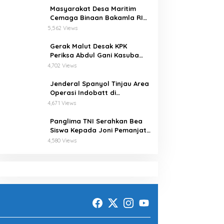
Masyarakat Desa Maritim
Cemaga Binaan Bakamla RI
Serius Pelajari Teknik
5,562 Views
Padamkan Api dan
Penyelamatan di Laut
Gerak Malut Desak KPK
Periksa Abdul Gani Kasuba
Terkait Penerbitkan 27 IUP
4,702 Views
Ilegal dan Hasil Temuan BPK
RI
Jenderal Spanyol Tinjau Area
Operasi Indobatt di
Perbatasan Lebanon-Israel
4,671 Views
Panglima TNI Serahkan Bea
Siswa Kepada Joni Pemanjat
Tiang Bendera
4,580 Views