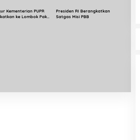
nyur Kementerian PUPR
Presiden RI Berangkatkan
katkan ke Lombok Pakai
Satgas Misi PBB
Hercules