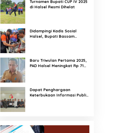
Turnamen Bupati CUP IV 2025
di Halsel Resmi Dihelat
Didampingi Kadis Sosial
Halsel, Bupati Bassam
Salurkan Bantuan Disabilitas
di Gane Timur Selatan
Baru Triwulan Pertama 2025,
PAD Halsel Meningkat Rp 71
Miliar
Dapat Penghargaan
Keterbukaan Informasi Publik,
Dorong Bawaslu Perkuat
Demokrasi