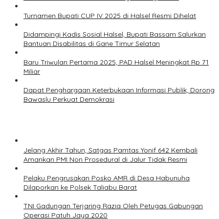
Turnamen Bupati CUP IV 2025 di Halsel Resmi Dihelat
Didampingi Kadis Sosial Halsel, Bupati Bassam Salurkan
Bantuan Disabilitas di Gane Timur Selatan
Baru Triwulan Pertama 2025, PAD Halsel Meningkat Rp 71
Miliar
Dapat Penghargaan Keterbukaan Informasi Publik, Dorong
Bawaslu Perkuat Demokrasi
Jelang Akhir Tahun, Satgas Pamtas Yonif 642 Kembali
Amankan PMI Non Prosedural di Jalur Tidak Resmi
Pelaku Pengrusakan Posko AMR di Desa Habunuha
Dilaporkan ke Polsek Taliabu Barat
TNI Gadungan Terjaring Razia Oleh Petugas Gabungan
Operasi Patuh Jaya 2020