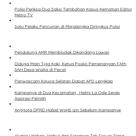
Polisi Periksa Dua Saksi Tambahan Kasus Kematian Editor
Metro TV
Satu Pelaku Pencurian di Majalengka Diringkus Polisi
Pendukung AMR Membludak Dikandang Lawan
Diduga Main Tiga Kaki, Ketua Posko Pemenangan FAM-
SAH Desa Wailia di Pecat
Panwascam Kayoa Selatan Dapat APD Lengkap
Kampanye di Dua Kecamatan, Helmi-La Ode Serap
Aspirasi Pemilih
Anggota DPRD Halsel Wajib Izin Sebelum Kampanye
Alumni Unkhair: Atribut dan Seremoni Tak Sesuai Tema