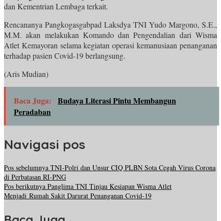
dan Kementrian Lembaga terkait.
Rencananya Pangkogasgabpad Laksdya TNI Yudo Margono, S.E.,
M.M. akan melakukan Komando dan Pengendalian dari Wisma
Atlet Kemayoran selama kegiatan operasi kemanusiaan penanganan
terhadap pasien Covid-19 berlangsung.
(Aris Mudian)
Baca Juga:
Budaya Literasi Pintu Membangun
Peradaban
Navigasi pos
Pos sebelumnya
TNI-Polri dan Unsur CIQ PLBN Sota Cegah Virus Corona
di Perbatasan RI-PNG
Pos berikutnya
Panglima TNI Tinjau Kesiapan Wisma Atlet
Menjadi Rumah Sakit Darurat Penanganan Covid-19
Baca Juga