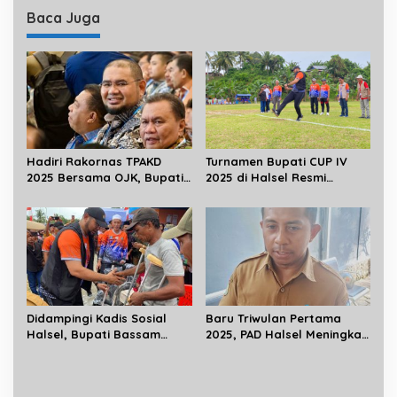
Baca Juga
Hadiri Rakornas TPAKD
Turnamen Bupati CUP IV
2025 Bersama OJK, Bupati
2025 di Halsel Resmi
Komitmen Perluas Akses
Dihelat
Keuangan Masyarakat
Didampingi Kadis Sosial
Baru Triwulan Pertama
Halsel, Bupati Bassam
2025, PAD Halsel Meningkat
Salurkan Bantuan
Rp 71 Miliar
Disabilitas di Gane Timur
Selatan