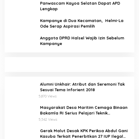
Panwascam Kayoa Selatan Dapat APD
Lengkap
Kampanye di Dua Kecamatan, Helmi-La
Ode Serap Aspirasi Pemilih
Anggota DPRD Halsel Wajib Izin Sebelum
Kampanye
Alumni Unkhair: Atribut dan Seremoni Tak
Sesuai Tema Inforient 2018
5,870 Views
Masyarakat Desa Maritim Cemaga Binaan
Bakamla RI Serius Pelajari Teknik
Padamkan Api dan Penyelamatan di Laut
5,562 Views
Gerak Malut Desak KPK Periksa Abdul Gani
Kasuba Terkait Penerbitkan 27 IUP Ilegal