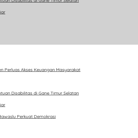
tuan Disabilitas di Gane Timur Selatan
iar
en Perluas Akses Keuangan Masyarakat
tuan Disabilitas di Gane Timur Selatan
iar
Bawaslu Perkuat Demokrasi