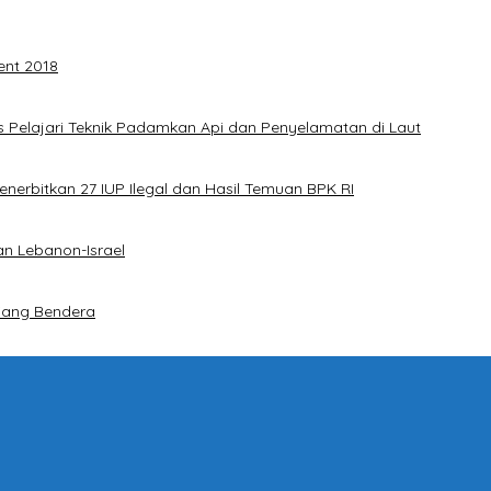
ent 2018
 Pelajari Teknik Padamkan Api dan Penyelamatan di Laut
nerbitkan 27 IUP Ilegal dan Hasil Temuan BPK RI
an Lebanon-Israel
iang Bendera