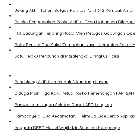
Jelang Akhir Tahun, Satgas Pamtas Yonif 642 Kembali Aman
Pelaku Pengrusakan Posko AMR di Desa Habunuha Dilaporka
TNI Gadungan Terjaring Razia Oleh Petugas Gabungan Ope
Polisi Periksa Dua Saksi Tambahan Kasus Kematian Editor 
Satu Pelaku Pencurian di Majalengka Diringkus Polisi
Pendukung AMR Membludak Dikandang Lawan
Diduga Main Tiga Kaki, Ketua Posko Pemenangan FAM-SAH 
Panwascam Kayoa Selatan Dapat APD Lengkap
Kampanye di Dua Kecamatan, Helmi-La Ode Serap Aspirasi
Anggota DPRD Halsel Wajib Izin Sebelum Kampanye