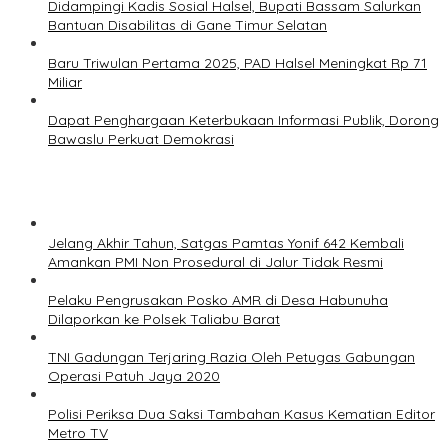
Didampingi Kadis Sosial Halsel, Bupati Bassam Salurkan
Bantuan Disabilitas di Gane Timur Selatan
Baru Triwulan Pertama 2025, PAD Halsel Meningkat Rp 71
Miliar
Dapat Penghargaan Keterbukaan Informasi Publik, Dorong
Bawaslu Perkuat Demokrasi
Jelang Akhir Tahun, Satgas Pamtas Yonif 642 Kembali
Amankan PMI Non Prosedural di Jalur Tidak Resmi
Pelaku Pengrusakan Posko AMR di Desa Habunuha
Dilaporkan ke Polsek Taliabu Barat
TNI Gadungan Terjaring Razia Oleh Petugas Gabungan
Operasi Patuh Jaya 2020
Polisi Periksa Dua Saksi Tambahan Kasus Kematian Editor
Metro TV