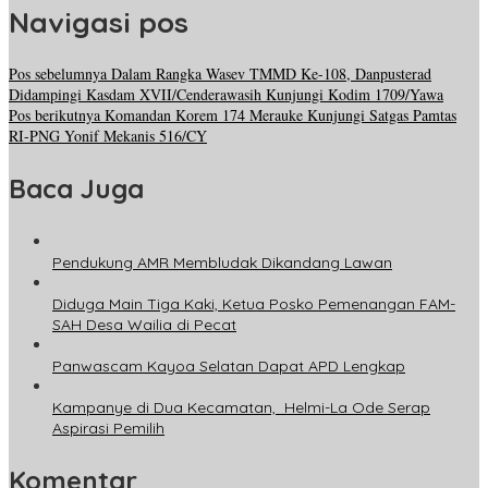
Navigasi pos
Pos sebelumnya
Dalam Rangka Wasev TMMD Ke-108, Danpusterad
Didampingi Kasdam XVII/Cenderawasih Kunjungi Kodim 1709/Yawa
Pos berikutnya
Komandan Korem 174 Merauke Kunjungi Satgas Pamtas
RI-PNG Yonif Mekanis 516/CY
Baca Juga
Pendukung AMR Membludak Dikandang Lawan
Diduga Main Tiga Kaki, Ketua Posko Pemenangan FAM-
SAH Desa Wailia di Pecat
Panwascam Kayoa Selatan Dapat APD Lengkap
Kampanye di Dua Kecamatan, Helmi-La Ode Serap
Aspirasi Pemilih
Komentar