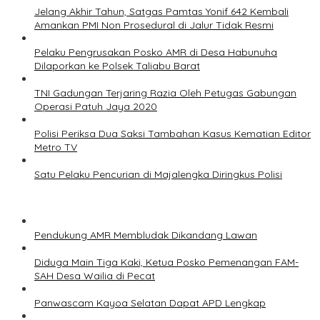
Jelang Akhir Tahun, Satgas Pamtas Yonif 642 Kembali
Amankan PMI Non Prosedural di Jalur Tidak Resmi
Pelaku Pengrusakan Posko AMR di Desa Habunuha
Dilaporkan ke Polsek Taliabu Barat
TNI Gadungan Terjaring Razia Oleh Petugas Gabungan
Operasi Patuh Jaya 2020
Polisi Periksa Dua Saksi Tambahan Kasus Kematian Editor
Metro TV
Satu Pelaku Pencurian di Majalengka Diringkus Polisi
Pendukung AMR Membludak Dikandang Lawan
Diduga Main Tiga Kaki, Ketua Posko Pemenangan FAM-
SAH Desa Wailia di Pecat
Panwascam Kayoa Selatan Dapat APD Lengkap