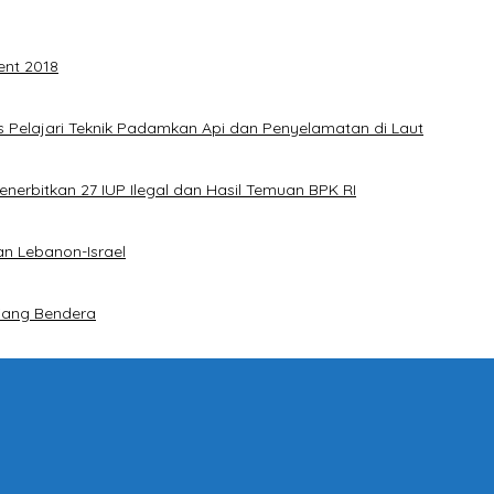
ent 2018
 Pelajari Teknik Padamkan Api dan Penyelamatan di Laut
nerbitkan 27 IUP Ilegal dan Hasil Temuan BPK RI
an Lebanon-Israel
iang Bendera