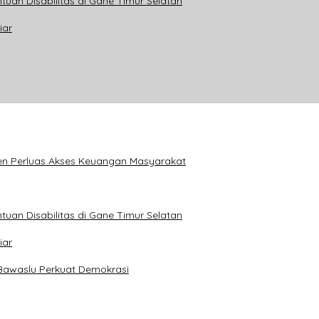
tuan Disabilitas di Gane Timur Selatan
iar
en Perluas Akses Keuangan Masyarakat
tuan Disabilitas di Gane Timur Selatan
iar
Bawaslu Perkuat Demokrasi