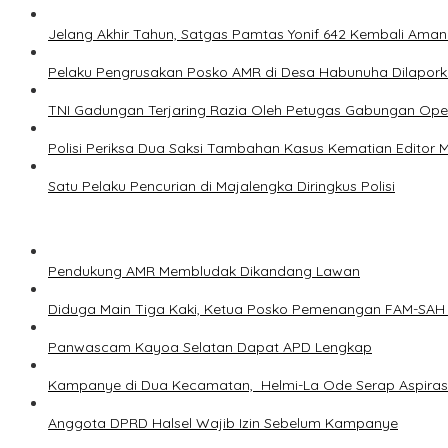
Jelang Akhir Tahun, Satgas Pamtas Yonif 642 Kembali Aman
Pelaku Pengrusakan Posko AMR di Desa Habunuha Dilaporka
TNI Gadungan Terjaring Razia Oleh Petugas Gabungan Ope
Polisi Periksa Dua Saksi Tambahan Kasus Kematian Editor 
Satu Pelaku Pencurian di Majalengka Diringkus Polisi
Pendukung AMR Membludak Dikandang Lawan
Diduga Main Tiga Kaki, Ketua Posko Pemenangan FAM-SAH 
Panwascam Kayoa Selatan Dapat APD Lengkap
Kampanye di Dua Kecamatan, Helmi-La Ode Serap Aspirasi
Anggota DPRD Halsel Wajib Izin Sebelum Kampanye