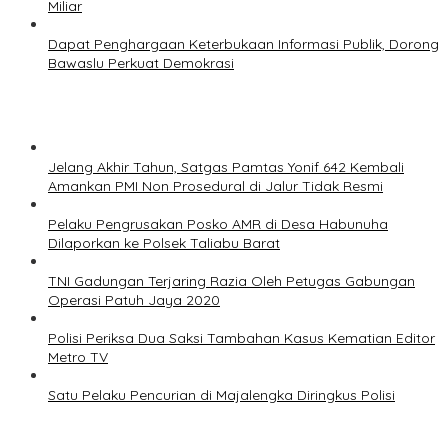
Miliar
Dapat Penghargaan Keterbukaan Informasi Publik, Dorong
Bawaslu Perkuat Demokrasi
Jelang Akhir Tahun, Satgas Pamtas Yonif 642 Kembali
Amankan PMI Non Prosedural di Jalur Tidak Resmi
Pelaku Pengrusakan Posko AMR di Desa Habunuha
Dilaporkan ke Polsek Taliabu Barat
TNI Gadungan Terjaring Razia Oleh Petugas Gabungan
Operasi Patuh Jaya 2020
Polisi Periksa Dua Saksi Tambahan Kasus Kematian Editor
Metro TV
Satu Pelaku Pencurian di Majalengka Diringkus Polisi