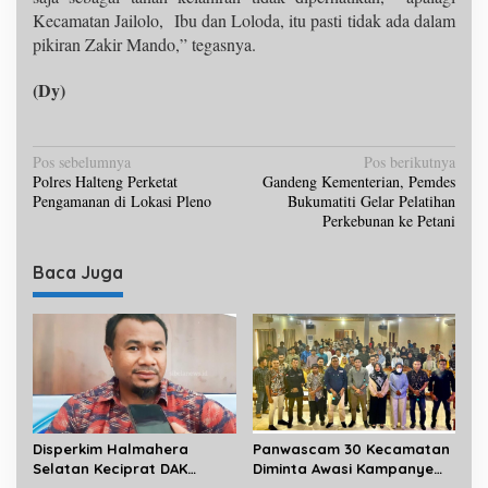
Kecamatan Jailolo, Ibu dan Loloda, itu pasti tidak ada dalam
pikiran Zakir Mando,” tegasnya.
(Dy)
N
Pos sebelumnya
Pos berikutnya
Polres Halteng Perketat
Gandeng Kementerian, Pemdes
a
Pengamanan di Lokasi Pleno
Bukumatiti Gelar Pelatihan
v
Perkebunan ke Petani
i
Baca Juga
g
a
s
i
p
o
Disperkim Halmahera
Panwascam 30 Kecamatan
s
Selatan Keciprat DAK
Diminta Awasi Kampanye