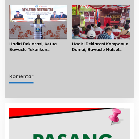
Sanitasi 3 Miliar
Empat Paslon Bupati dan
Wakil Bupati Halsel
Hadiri Deklarasi, Ketua
Hadiri Deklarasi Kampanye
Bawaslu Tekankan
Damai, Bawaslu Halsel
Netralitas ASN dan Kades
Minta ASN dan Perangkat
Dalam Proses Demokrasi
Desa Tidak Terlibat
Kampanye
Komentar