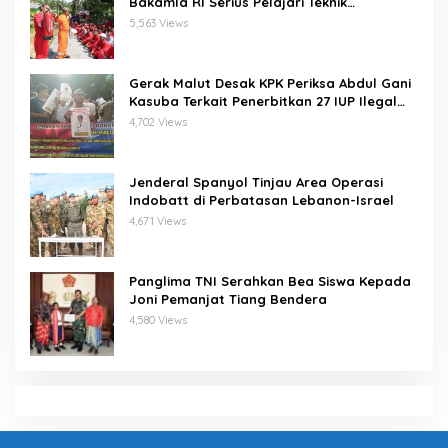
Bakamla RI Serius Pelajari Teknik
Padamkan Api dan Penyelamatan di Laut
5,563 Views
Gerak Malut Desak KPK Periksa Abdul Gani
Kasuba Terkait Penerbitkan 27 IUP Ilegal
dan Hasil Temuan BPK RI
4,702 Views
Jenderal Spanyol Tinjau Area Operasi
Indobatt di Perbatasan Lebanon-Israel
4,671 Views
Panglima TNI Serahkan Bea Siswa Kepada
Joni Pemanjat Tiang Bendera
4,580 Views