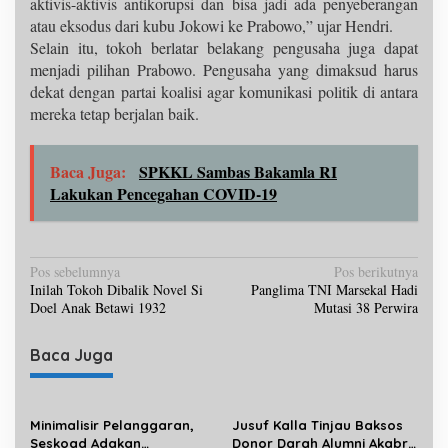
aktivis-aktivis antikorupsi dan bisa jadi ada penyeberangan
atau eksodus dari kubu Jokowi ke Prabowo,” ujar Hendri.
Selain itu, tokoh berlatar belakang pengusaha juga dapat
menjadi pilihan Prabowo. Pengusaha yang dimaksud harus
dekat dengan partai koalisi agar komunikasi politik di antara
mereka tetap berjalan baik.
Baca Juga:
SPKKL Sambas Bakamla RI
Lakukan Pencegahan COVID-19
N
Pos sebelumnya
Pos berikutnya
Inilah Tokoh Dibalik Novel Si
Panglima TNI Marsekal Hadi
a
Doel Anak Betawi 1932
Mutasi 38 Perwira
v
i
Baca Juga
g
a
Minimalisir Pelanggaran,
Jusuf Kalla Tinjau Baksos
s
Seskoad Adakan
Donor Darah Alumni Akabri