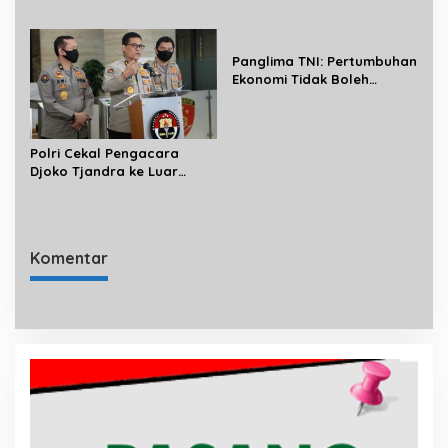
Penyuluhan Hukum
95 Bima Cakti di Makassar
i
p
Panglima TNI: Pertumbuhan
o
Ekonomi Tidak Boleh
Mengurangi Kewaspadaan
s
Penanganan Covid-19
Polri Cekal Pengacara
Djoko Tjandra ke Luar
Negeri
Komentar