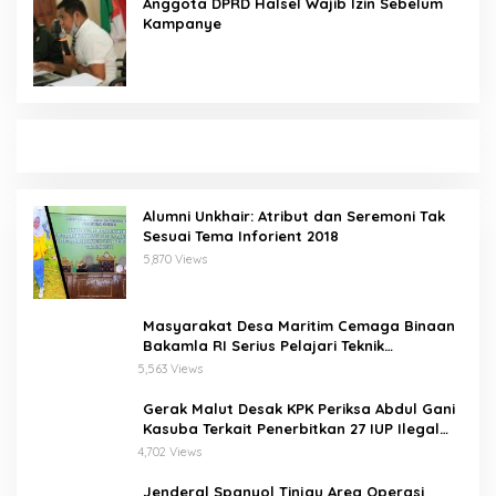
Anggota DPRD Halsel Wajib Izin Sebelum
Kampanye
Alumni Unkhair: Atribut dan Seremoni Tak
Sesuai Tema Inforient 2018
5,870 Views
Masyarakat Desa Maritim Cemaga Binaan
Bakamla RI Serius Pelajari Teknik
Padamkan Api dan Penyelamatan di Laut
5,563 Views
Gerak Malut Desak KPK Periksa Abdul Gani
Kasuba Terkait Penerbitkan 27 IUP Ilegal
dan Hasil Temuan BPK RI
4,702 Views
Jenderal Spanyol Tinjau Area Operasi