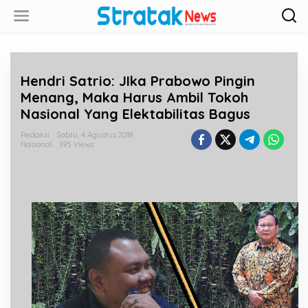
L
e
w
a
t
i
Hendri Satrio: JIka Prabowo Pingin
k
e
Menang, Maka Harus Ambil Tokoh
k
Nasional Yang Elektabilitas Bagus
o
n
Redaksi
Sabtu, 4 Agustus 2018
t
Nasional
395 Views
e
n